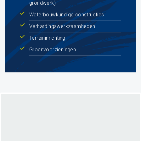
grondwerk)
Waterbouwkundige constructies
Verhardingswerkzaamheden
Terreininrichting
Groenvoorzieningen