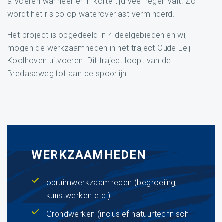
afvoeren wanneer er in korte tijd veel regen valt. Zo
wordt het risico op wateroverlast verminderd.
Het project is opgedeeld in 4 deelgebieden en wij
mogen de werkzaamheden in het traject Oude Leij-
Koolhoven uitvoeren. Dit traject loopt van de
Bredaseweg tot aan de spoorlijn.
WERKZAAMHEDEN
opruimwerkzaamheden (begroeiing,
kunstwerken e.d.)
Grondwerken (inclusief natuurtechnisch