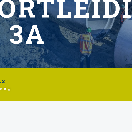
ORTLEID
 3A
US
oering