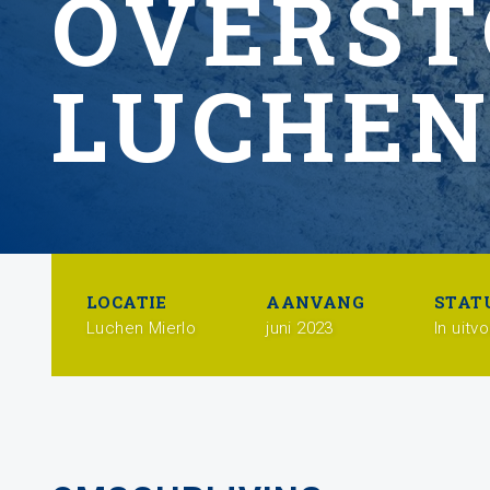
OVERST
LUCHEN
LOCATIE
AANVANG
STAT
Luchen Mierlo
juni 2023
In uitv