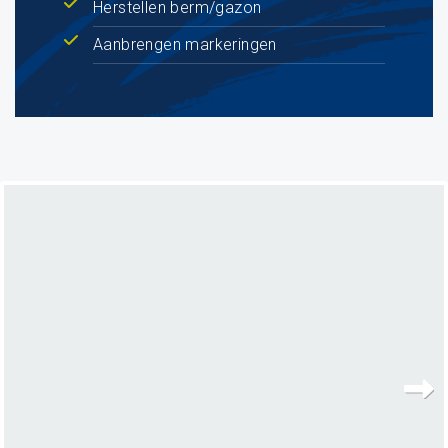
Herstellen berm/gazon
Aanbrengen markeringen
Next