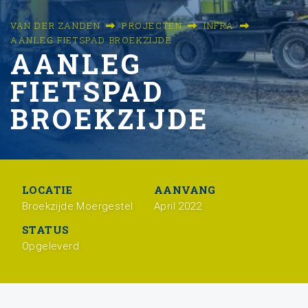
VAN DER ZANDEN
PROJECTEN
INFRA
AANLEG FIETSPAD BROEKZIJDE
AANLEG
FIETSPAD
BROEKZIJDE
LOCATIE
AANVANG
Broekzijde Moergestel
April 2022
STATUS
Opgeleverd